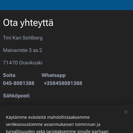
Ota yhteyttä
Tmi Kari Sohlberg
Mainarintie 3 as 2
71470 Oravikoski
Soita
Whatsapp
045-8081388
+358458081388
Sähköposti
karisohlbergtmi@gmail.com
Käytämme evästeitä mahdollistaaksemme
verkkosivustomme asianmukaisen toiminnan ja
turvallisuuden sekä tarjotaksemme sinulle parhaan