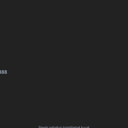
388
Pexels
palvelun toimittamat kuvat