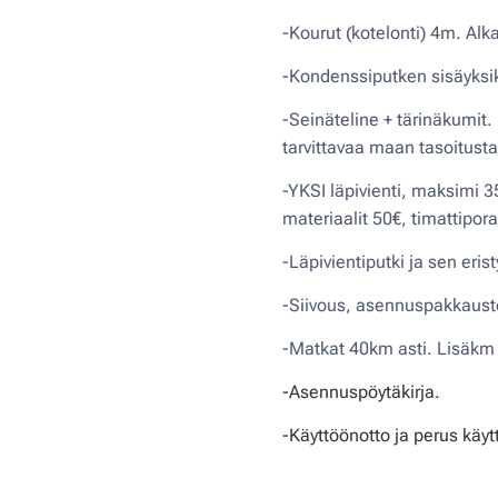
-Kourut (kotelonti) 4m. Alka
-Kondenssiputken sisäyksik
-Seinäteline + tärinäkumit.
tarvittavaa maan tasoitusta 
-YKSI läpivienti, maksimi 3
materiaalit 50€, timattipor
-Läpivientiputki ja sen eris
-Siivous, asennuspakkauste
-Matkat 40km asti. Lisäkm
-Asennuspöytäkirja.
-Käyttöönotto ja perus käy