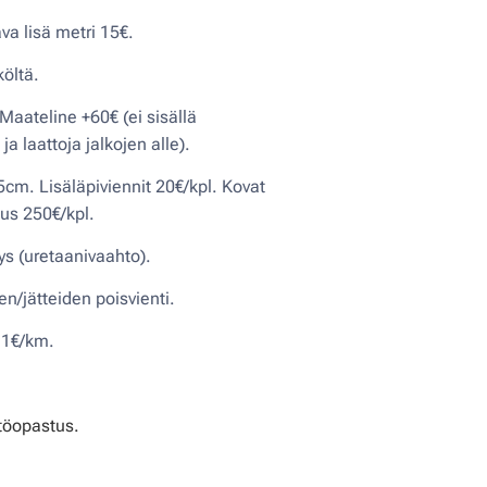
va lisä metri 15€.
öltä.
 Maateline +60€ (ei sisällä
ja laattoja jalkojen alle).
5cm. Lisäläpiviennit 20€/kpl. Kovat
aus 250€/kpl.
tys (uretaanivaahto).
n/jätteiden poisvienti.
 1€/km.
ttöopastus.