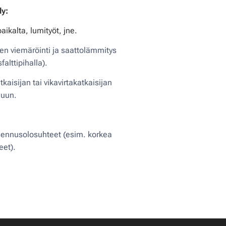
ly:
aikalta, lumityöt
, jne
.
n viemäröinti ja saattolämmitys
alttipihalla).
aisijan tai vikavirtakatkaisijan
luun.
sennusolosuhteet (esim. korkea
eet).