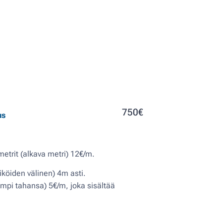
750€
us
etrit (alkava metri) 12€/m.
siköiden välinen) 4m asti.
umpi tahansa) 5€/m, joka sisältää