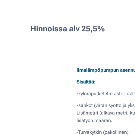
Hinnoissa alv 25,5%
Ilmalämpöpumpun asenn
Sisältää:
-kylmäputket 4m asti. Lisäm
-sähköt (virran syöttö ja yk
Lisämetrit (alkava metri, k
lisätyön määrän.
-Turvakytkin (pakollinen).