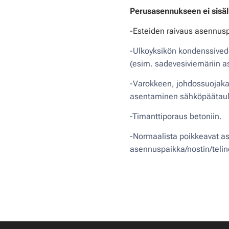
Perusasennukseen ei sisäl
-Esteiden raivaus asennusp
-Ulkoyksikön kondenssivede
(esim. sadevesiviemäriin asf
-Varokkeen, johdossuojakatk
asentaminen sähköpäätau
-Timanttiporaus betoniin.
-Normaalista poikkeavat a
asennuspaikka/nostin/telin